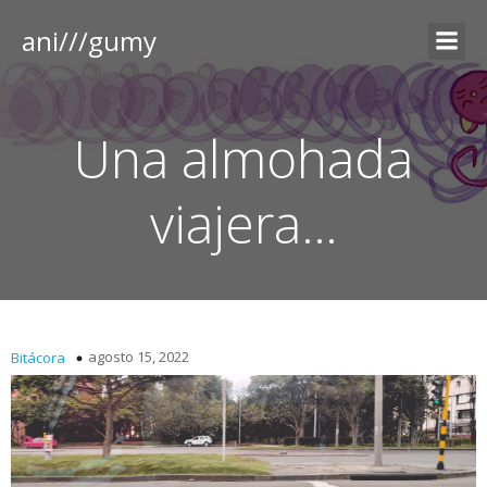
ani///gumy
Una almohada
viajera…
agosto 15, 2022
Bitácora